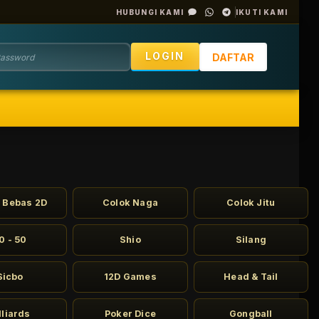
HUBUNGI KAMI
IKUTI KAMI
LOGIN
DAFTAR
 Bebas 2D
Colok Naga
Colok Jitu
0 - 50
Shio
Silang
Sicbo
12D Games
Head & Tail
lliards
Poker Dice
Gongball