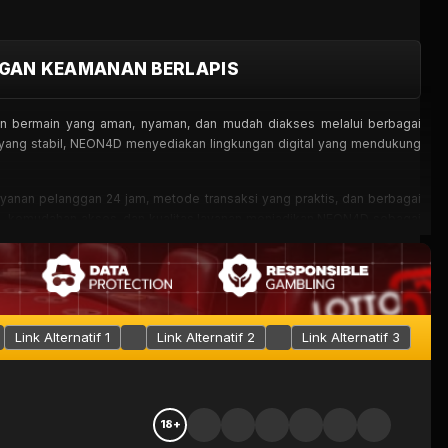
NGAN KEAMANAN BERLAPIS
n bermain yang aman, nyaman, dan mudah diakses melalui berbagai
r yang stabil, NEON4D menyediakan lingkungan digital yang mendukung
yanan pelanggan 24 jam, metode transaksi yang praktis, dan berbagai
si, kemudahan akses, dan kualitas layanan menjadikan NEON4D sebagai
Gaming Masa Depan
Link Alternatif 1
Link Alternatif 2
Link Alternatif 3
n Unggulan
ame Online NEONTOTO
18+
dan Privasi Pengguna